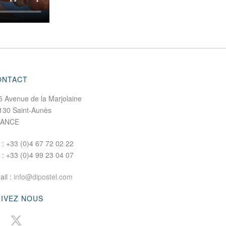
ONTACT
5 Avenue de la Marjolaine
130 Saint-Aunès
RANCE
. : +33 (0)4 67 72 02 22
x : +33 (0)4 99 23 04 07
ail :
info@dipostel.com
UIVEZ NOUS