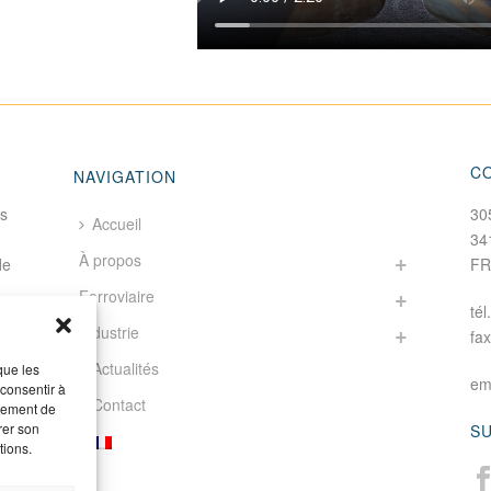
C
NAVIGATION
fs
30
Accueil
34
À propos
de
F
Ferroviaire
tél
Industrie
fa
Actualités
que les
em
 consentir à
Contact
rtement de
rer son
S
tions.