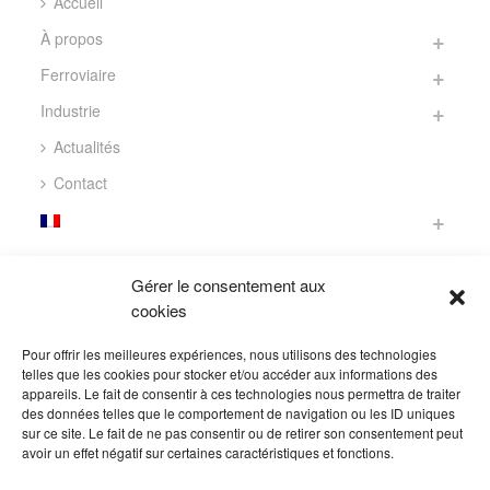
Accueil
À propos
Ferroviaire
Industrie
Actualités
Contact
CONTACT
Gérer le consentement aux
cookies
305 Avenue de la Marjolaine
34130 Saint-Aunès
Pour offrir les meilleures expériences, nous utilisons des technologies
FRANCE
telles que les cookies pour stocker et/ou accéder aux informations des
appareils. Le fait de consentir à ces technologies nous permettra de traiter
des données telles que le comportement de navigation ou les ID uniques
tél. : +33 (0)4 67 72 02 22
sur ce site. Le fait de ne pas consentir ou de retirer son consentement peut
fax : +33 (0)4 99 23 04 07
avoir un effet négatif sur certaines caractéristiques et fonctions.
email :
info@dipostel.com