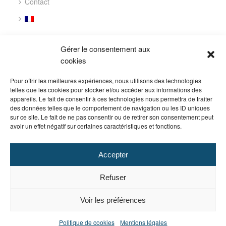
Contact
CONTACT
Gérer le consentement aux
cookies
305 Avenue de la Marjolaine
34130 Saint-Aunès
Pour offrir les meilleures expériences, nous utilisons des technologies
FRANCE
telles que les cookies pour stocker et/ou accéder aux informations des
appareils. Le fait de consentir à ces technologies nous permettra de traiter
des données telles que le comportement de navigation ou les ID uniques
tél. : +33 (0)4 67 72 02 22
sur ce site. Le fait de ne pas consentir ou de retirer son consentement peut
fax : +33 (0)4 99 23 04 07
avoir un effet négatif sur certaines caractéristiques et fonctions.
email :
info@dipostel.com
Accepter
SUIVEZ NOUS
Refuser
Voir les préférences
Politique de cookies
Mentions légales