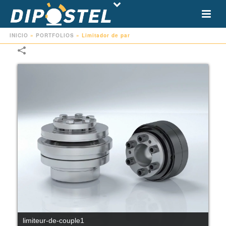
INICIO
»
PORTFOLIOS
»
Limitador de par
limiteur-de-couple1