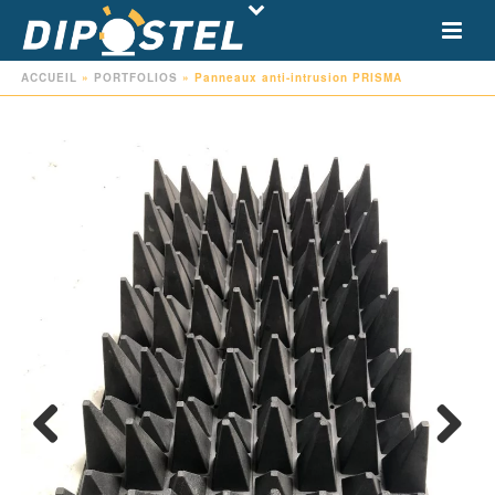
ACCUEIL
»
PORTFOLIOS
»
Panneaux anti-intrusion PRISMA
Previo
Next
us