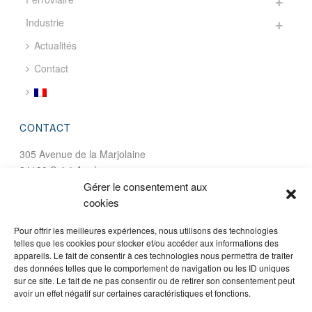
Industrie
Actualités
Contact
CONTACT
305 Avenue de la Marjolaine
34130 Saint-Aunès
FRANCE
Gérer le consentement aux
cookies
tél. : +33 (0)4 67 72 02 22
Pour offrir les meilleures expériences, nous utilisons des technologies
fax : +33 (0)4 99 23 04 07
telles que les cookies pour stocker et/ou accéder aux informations des
appareils. Le fait de consentir à ces technologies nous permettra de traiter
email :
info@dipostel.com
des données telles que le comportement de navigation ou les ID uniques
sur ce site. Le fait de ne pas consentir ou de retirer son consentement peut
SUIVEZ NOUS
avoir un effet négatif sur certaines caractéristiques et fonctions.