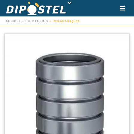
ACCUEIL
»
PORTFOLIOS
»
Ressort-bagues