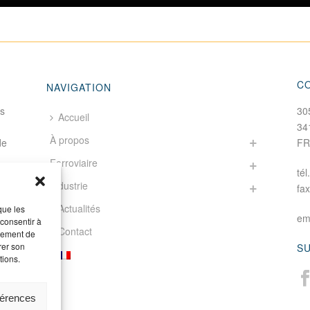
C
NAVIGATION
fs
30
Accueil
34
À propos
de
F
Ferroviaire
tél
Industrie
fa
Actualités
que les
em
 consentir à
Contact
rtement de
rer son
S
tions.
férences