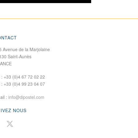
ONTACT
5 Avenue de la Marjolaine
130 Saint-Aunès
RANCE
. : +33 (0)4 67 72 02 22
x : +33 (0)4 99 23 04 07
ail :
info@dipostel.com
UIVEZ NOUS