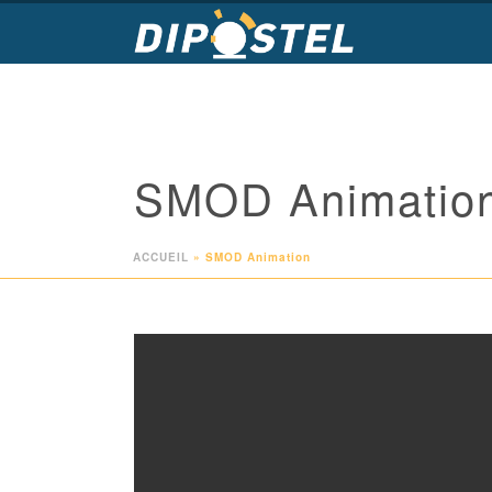
SMOD Animatio
ACCUEIL
»
SMOD Animation