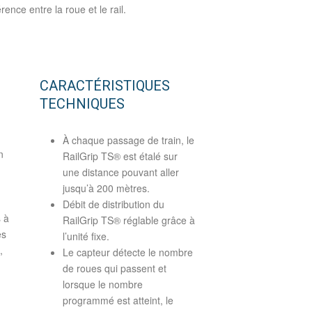
ence entre la roue et le rail.
CARACTÉRISTIQUES
TECHNIQUES
À chaque passage de train, le
n
RailGrip TS® est étalé sur
une distance pouvant aller
jusqu’à 200 mètres.
Débit de distribution du
 à
RailGrip TS® réglable grâce à
es
l’unité fixe.
,
Le capteur détecte le nombre
de roues qui passent et
lorsque le nombre
programmé est atteint, le