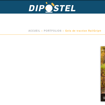
ACCUEIL
»
PORTFOLIOS
»
Gels de traction RailGrip®
g