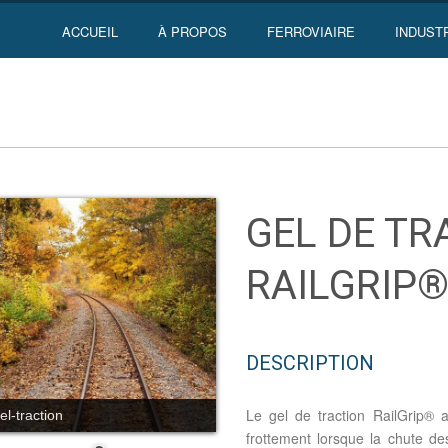
ACCUEIL
À PROPOS
FERROVIAIRE
INDUST
GEL DE TR
RAILGRIP
DESCRIPTION
Le gel de traction RailGrip® 
el-traction
frottement lorsque la chute des