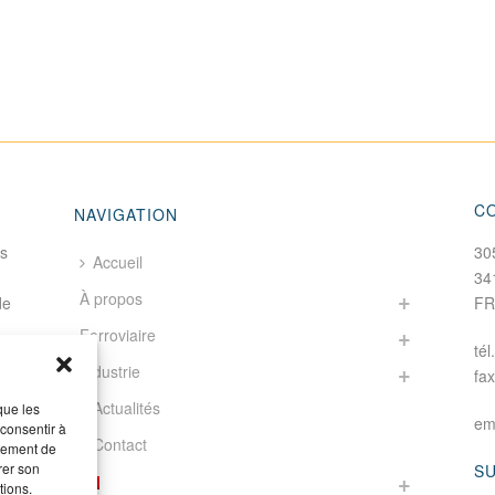
C
NAVIGATION
fs
30
Accueil
34
À propos
de
F
Ferroviaire
tél
Industrie
fa
Actualités
que les
em
 consentir à
Contact
rtement de
rer son
S
tions.