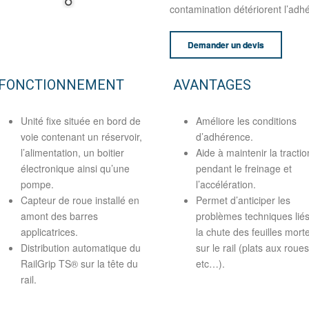
contamination détériorent l’adhér
Demander un devis
FONCTIONNEMENT
AVANTAGES
Unité fixe située en bord de
Améliore les conditions
voie contenant un réservoir,
d’adhérence.
l’alimentation, un boitier
Aide à maintenir la tractio
électronique ainsi qu’une
pendant le freinage et
pompe.
l’accélération.
Capteur de roue installé en
Permet d’anticiper les
amont des barres
problèmes techniques liés
applicatrices.
la chute des feuilles mort
Distribution automatique du
sur le rail (plats aux roues
RailGrip TS® sur la tête du
etc…).
rail.