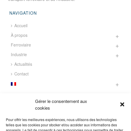
NAVIGATION
Accueil
À propos
Ferroviaire
Industrie
Actualités
Contact
CONTACT
Gérer le consentement aux
cookies
305 Avenue de la Marjolaine
34130 Saint-Aunès
Pour offrir les meilleures expériences, nous utilisons des technologies
FRANCE
telles que les cookies pour stocker et/ou accéder aux informations des
appareils. Le fait de consentir à ces technologies nous permettra de traiter