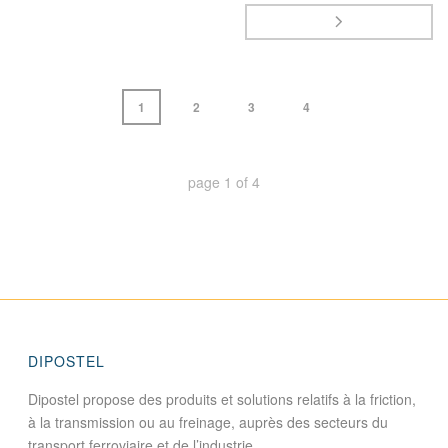
1
2
3
4
page
1
of
4
DIPOSTEL
Dipostel propose des produits et solutions relatifs à la friction,
à la transmission ou au freinage, auprès des secteurs du
transport ferroviaire et de l’industrie.