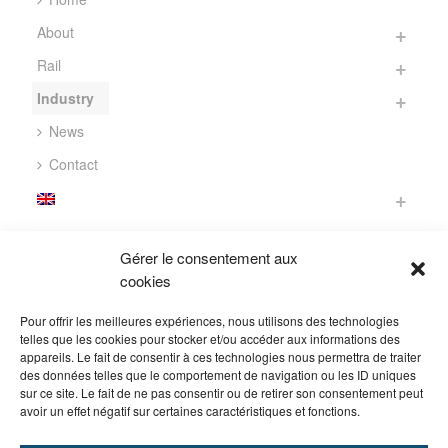
About
Rail
Industry
News
Contact
CONTACT
Gérer le consentement aux
cookies
305 Avenue de la Marjolaine
34130 Saint-Aunès
Pour offrir les meilleures expériences, nous utilisons des technologies
FRANCE
telles que les cookies pour stocker et/ou accéder aux informations des
appareils. Le fait de consentir à ces technologies nous permettra de traiter
des données telles que le comportement de navigation ou les ID uniques
tél. : +33 (0)4 67 72 02 22
sur ce site. Le fait de ne pas consentir ou de retirer son consentement peut
fax : +33 (0)4 99 23 04 07
avoir un effet négatif sur certaines caractéristiques et fonctions.
email :
info@dipostel.com