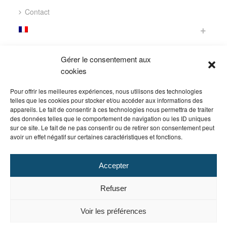
Contact
CONTACT
Gérer le consentement aux
cookies
305 Avenue de la Marjolaine
34130 Saint-Aunès
Pour offrir les meilleures expériences, nous utilisons des technologies
FRANCE
telles que les cookies pour stocker et/ou accéder aux informations des
appareils. Le fait de consentir à ces technologies nous permettra de traiter
tél. : +33 (0)4 67 72 02 22
des données telles que le comportement de navigation ou les ID uniques
sur ce site. Le fait de ne pas consentir ou de retirer son consentement peut
fax : +33 (0)4 99 23 04 07
avoir un effet négatif sur certaines caractéristiques et fonctions.
email :
info@dipostel.com
Accepter
SUIVEZ NOUS
Refuser
Voir les préférences